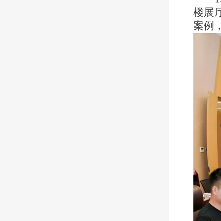
楼展
案例