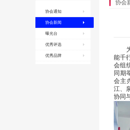
协会
协会通知
协会新闻
曝光台
优秀评选
优秀品牌
能千
会组
同期
会主
江、
协同