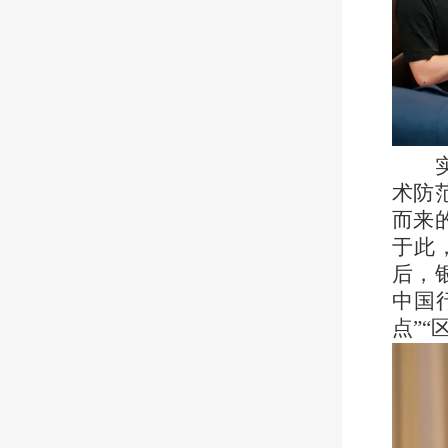
术防
而来
于此
后，
中国
点”