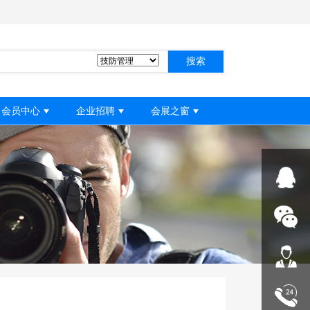
搜索
会员中心
企业招聘
会展之窗
在线服
onlne con
咨询热
321
24小时
0791-868