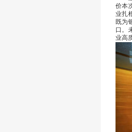
价本
业扎
既为
口。
业高